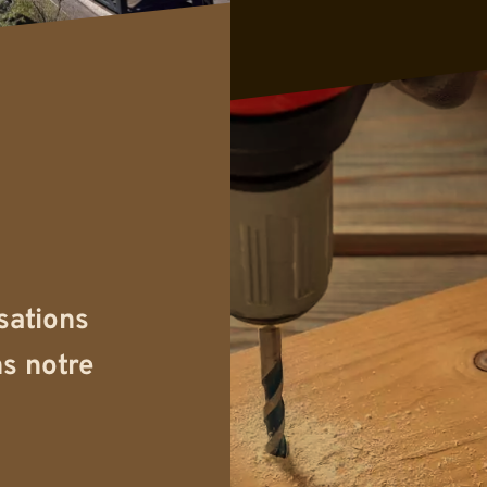
sations
s notre